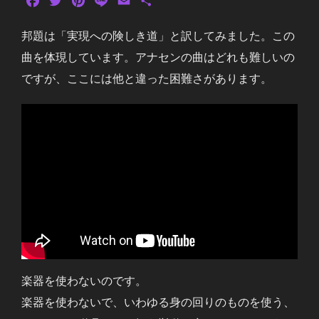
F
T
P
L
E
共
a
w
i
i
m
有
c
i
n
n
a
邦題は「実現への険しき道」と訳してみました。この
e
t
t
e
i
曲を体現しています。アナセンの曲はどれも難しいの
b
t
e
l
ですが、ここには他と違った困難さがあります。
o
e
r
o
r
e
k
s
t
楽器を使わないのです。
楽器を使わないで、いわゆる身の回りのものを使う、