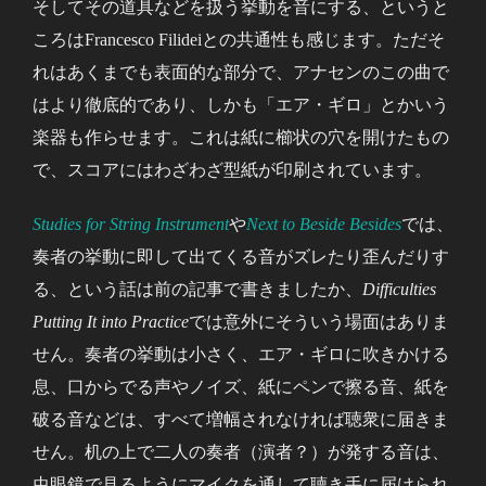
そしてその道具などを扱う挙動を音にする、というと
ころはFrancesco Filideiとの共通性も感じます。ただそ
れはあくまでも表面的な部分で、アナセンのこの曲で
はより徹底的であり、しかも「エア・ギロ」とかいう
楽器も作らせます。これは紙に櫛状の穴を開けたもの
で、スコアにはわざわざ型紙が印刷されています。
Studies for String Instrument
や
Next to Beside Besides
では、
奏者の挙動に即して出てくる音がズレたり歪んだりす
る、という話は前の記事で書きましたか、
Difficulties
Putting It into Practice
では意外にそういう場面はありま
せん。奏者の挙動は小さく、エア・ギロに吹きかける
息、口からでる声やノイズ、紙にペンで擦る音、紙を
破る音などは、すべて増幅されなければ聴衆に届きま
せん。机の上で二人の奏者（演者？）が発する音は、
虫眼鏡で見るようにマイクを通して聴き手に届けられ