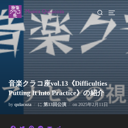
コ
検
ン
サイドバ
索
テ
対
ン
象:
ツ
へ
ス
キ
ッ
プ
音楽クラコ座vol.13《Difficulties
Putting It into Practice》の紹介
投
by
qulacoza
に
第13回公演
on
2025年2月11日
稿
日: