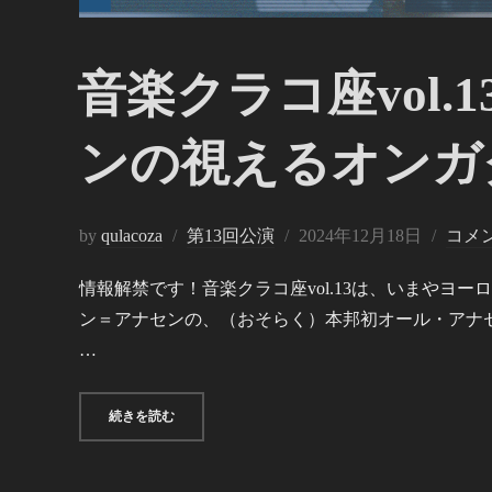
音楽クラコ座vol
ンの視えるオンガ
投
by
qulacoza
第13回公演
2024年12月18日
コメ
稿
情報解禁です！音楽クラコ座vol.13は、いまやヨ
日:
ン＝アナセンの、（おそらく）本邦初オール・アナセ
…
“音楽クラコ座VOL.13「ゆがむ共振・アナセンの視え
続きを読む