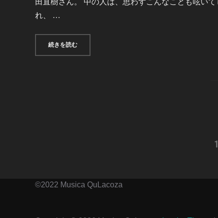
田直樹さん。 中の人は、思わずこんなことも呟いて
れ、 …
“「トーカイ・サッキョクカ！#2」集中リハーサル”
続きを読む
投
稿
の
©2022 Musica QuLacoza
ペ