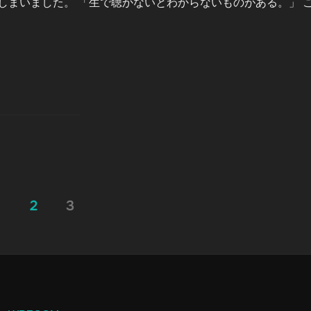
しまいました。 「生で聴かないとわからないものがある。」 
1
2
3