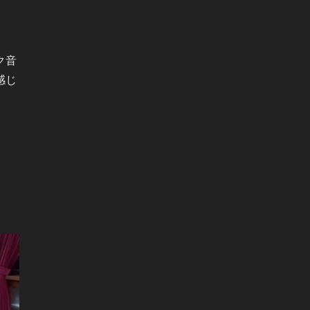
ク音
感じ