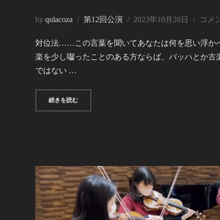
投
by
qulacoza
第12回公演
2023年10月26日
コメ
稿
対位法……この言葉を聞いてあなたは何を思い浮か
日:
楽を少し囓ったことのある方ならば、バッハとか古
ではない …
“音楽クラコ座VOL.12「対位法は変容する」”
続きを読む