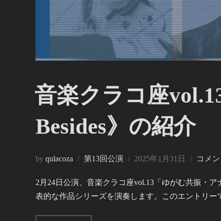
音楽クラコ座vol.13《N
Besides》の紹介
投
by
qulacoza
第13回公演
2025年1月31日
コメン
稿
2月24日公演、音楽クラコ座vol.13「ゆがむ共
日:
表的な作品シリーズを演奏します。このエントリーでは