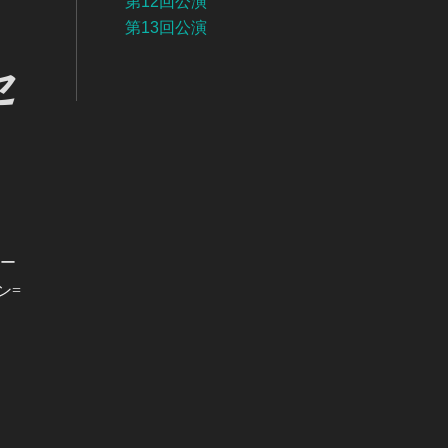
第12回公演
第13回公演
セ
テー
ン=