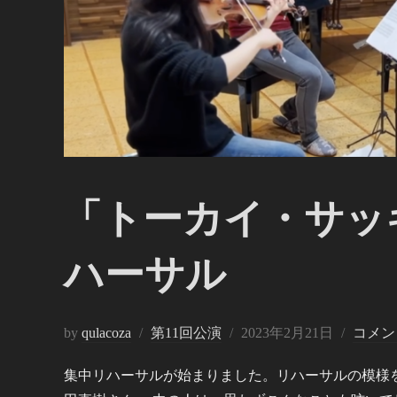
「トーカイ・サッ
ハーサル
投
by
qulacoza
第11回公演
2023年2月21日
コメン
稿
集中リハーサルが始まりました。リハーサルの模様
日: