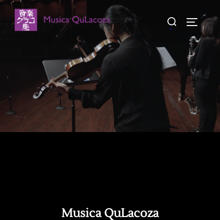
コ
検
ン
サイドバ
索
テ
対
ン
象:
ツ
へ
ス
キ
ッ
プ
Musica QuLacoza