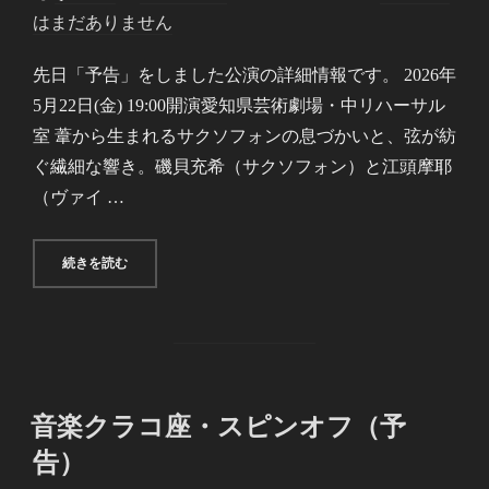
稿
はまだありません
日:
先日「予告」をしました公演の詳細情報です。 2026年
5月22日(金) 19:00開演愛知県芸術劇場・中リハーサル
室 葦から生まれるサクソフォンの息づかいと、弦が紡
ぐ繊細な響き。磯貝充希（サクソフォン）と江頭摩耶
（ヴァイ …
“音楽クラコ座・スピンオフ「磯貝充希×江頭摩耶 葦と弦のル
続きを読む
音楽クラコ座・スピンオフ（予
告）