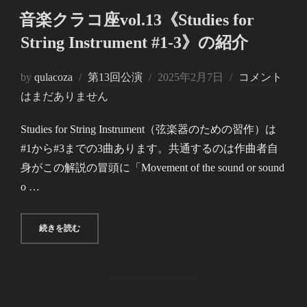
音楽クラコ座vol.13《Studies for
String Instrument #1-3》の紹介
投
by
qulacoza
第13回公演
2025年2月7日
コメント
稿
はまだありません
日:
Studies for String Instrument（弦楽器のための習作）は
#1から#3までの3曲あります。共通するのは作曲者自
身がこの解説の冒頭に「Movement of the sound or sound
o …
“音楽クラコ座VOL.13《STUDIES FOR STRING INSTRUMEN
続きを読む