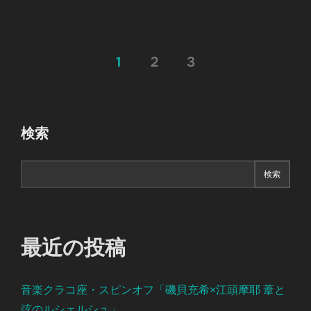
投
1
2
3
稿
の
検索
ペ
ー
検索
ジ
送
最近の投稿
り
音楽クラコ座・スピンオフ「磯貝充希×江頭摩耶 葦と
弦のルシェルシュ」