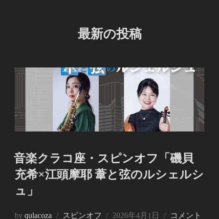
ま
で
最新の投稿
ス
ク
ロ
ー
ル
音楽クラコ座・スピンオフ「磯貝
充希×江頭摩耶 葦と弦のルシェルシ
ュ」
投
by
qulacoza
スピンオフ
2026年4月1日
コメント